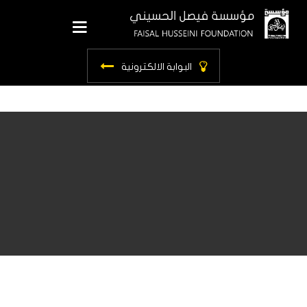
ls.main_menu
البوابة الالكترونية